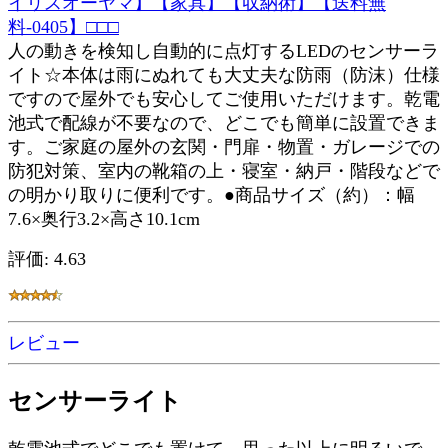
イリスオーヤマ】【家具】【収納術】【送料無
料-0405】□□□
人の動きを検知し自動的に点灯するLEDのセンサーラ
イト☆本体は雨にぬれても大丈夫な防雨（防沫）仕様
ですので屋外でも安心してご使用いただけます。乾電
池式で配線が不要なので、どこでも簡単に設置できま
す。ご家庭の屋外の玄関・門扉・物置・ガレージでの
防犯対策、室内の靴箱の上・寝室・納戸・階段などで
の明かり取りに便利です。●商品サイズ（約）：幅
7.6×奥行3.2×高さ10.1cm
評価: 4.63
レビュー
センサーライト