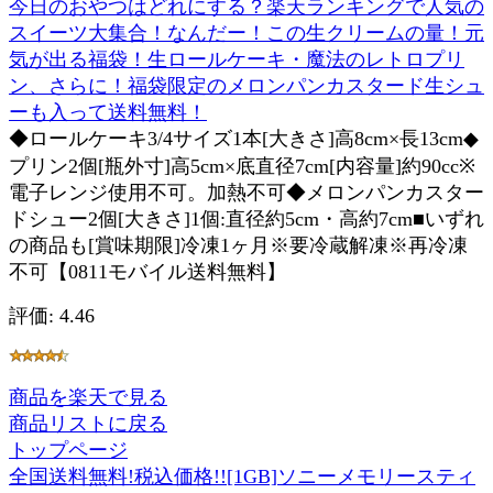
今日のおやつはどれにする？楽天ランキングで人気の
スイーツ大集合！なんだー！この生クリームの量！元
気が出る福袋！生ロールケーキ・魔法のレトロプリ
ン、さらに！福袋限定のメロンパンカスタード生シュ
ーも入って送料無料！
◆ロールケーキ3/4サイズ1本[大きさ]高8cm×長13cm◆
プリン2個[瓶外寸]高5cm×底直径7cm[内容量]約90cc※
電子レンジ使用不可。加熱不可◆メロンパンカスター
ドシュー2個[大きさ]1個:直径約5cm・高約7cm■いずれ
の商品も[賞味期限]冷凍1ヶ月※要冷蔵解凍※再冷凍
不可【0811モバイル送料無料】
評価: 4.46
商品を楽天で見る
商品リストに戻る
トップページ
全国送料無料!税込価格!![1GB]ソニーメモリースティ