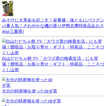
みそ汁に大革命を起こす！栄養価・味ともにバツグン
♪1番人気！さわやかな磯の香り伊勢志摩特産品あおさ
40g[三重県]
白山だだちゃ餅 TV「カワズ君の検索生活」にも登
場！贈答品・お取り寄せ・ギフト・特産品 こころづ
くし山形
大分の特産物を使ったゆず茶