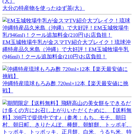
大分の特産物を使ったゆず茶(大）
EM玉城牧場牛乳が金スマTV紹介大ブレイク！琉球沖
縄特産品久米島（沖縄）で大好評！EM玉城牧場牛乳
(946ml)！クール追加料金(210円)お店負担！
沖縄特産琉球もろみ酢 720ml×12本【楽天最安値に挑
戦】