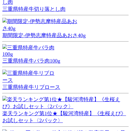
三重県特産牛切り落とし肉
期間限定-伊勢志摩特産品あおさ40g
三重県特産牛バラ肉100g
三重県特産牛リブロース
楽天ランキング第1位★【駿河湾特産】《生桜えび》
お試しセット〈2パック〉