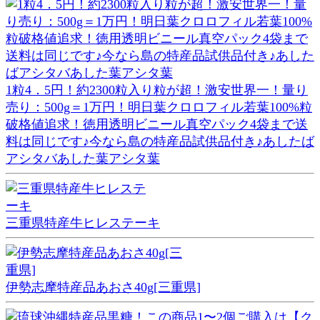
1粒4．5円！約2300粒入り粒が超！激安世界一！量り
売り：500g＝1万円！明日葉クロロフィル若葉100%粒
破格値追求！徳用透明ビニール真空パック4袋まで送
料は同じです♪今なら島の特産品試供品付き♪あしたば
アシタバあした葉アシタ葉
三重県特産牛ヒレステーキ
伊勢志摩特産品あおさ40g[三重県]