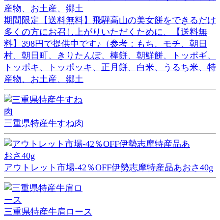
期間限定【送料無料】飛騨高山の美女餅をできるだけ
多くの方にお召し上がりいただくために、【送料無
料】398円で提供中です♪（参考：もち、モチ、朝日
村、朝日町、きりたんぽ、棒餅、朝鮮餅、トッポギ、
トッポキ、トッポッキ、正月餅、白米、うるち米、特
産物、お土産、郷土
三重県特産牛すね肉
アウトレット市場-42％OFF伊勢志摩特産品あおさ40g
三重県特産牛肩ロース