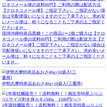
琉球沖縄特産品黒糖！この商品1〜2個ご購入は【クロ
ネコメール便の送料80円】ご利用の際は配送方法【ク
ロネコメール便】ご指定下さい。ご指定がない場合は
宅配便扱いになりますのでご了承下さい。求め安いメ
ール便は、粉々になることもご了承の上ご指定くださ
いませ。
伊勢志摩特産品あおさ40g×10袋入[三重県]
1年珠牡蠣販売！！送料無料！！相生市特産ぷりぷり