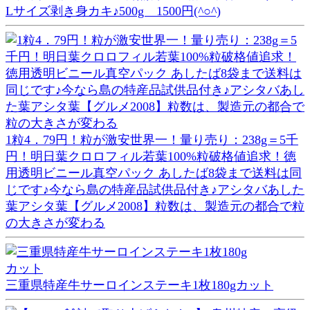
Lサイズ剥き身カキ♪500g 1500円(^○^)
1粒4．79円！粒が激安世界一！量り売り：238g＝5千
円！明日葉クロロフィル若葉100%粒破格値追求！徳
用透明ビニール真空パック あしたば8袋まで送料は同
じです♪今なら島の特産品試供品付き♪アシタバあした
葉アシタ葉【グルメ2008】粒数は、製造元の都合で粒
の大きさが変わる
三重県特産牛サーロインステーキ1枚180gカット