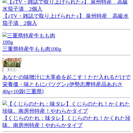
【♪TV・雑誌で取り上げられた♪】 泉州特産 高級水
茄子漬 2個入
三重県特産牛もも肉100g
あなたの味噌汁に大革命を起こす！ただ入れるだけで
栄養価・味ともにバツグン♪伊勢志摩特産品あおさ
40g×10袋[三重県]
【くじらのたれ：味タレ】くじらのたれ！かくれた珍
味。南房州特産！やわらかタイプ