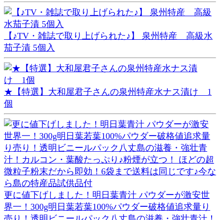
【♪TV・雑誌で取り上げられた♪】 泉州特産 高級水
茄子漬 5個入
★【特選】大和屋君子さんの泉州特産水ナス漬け 1
個
更に値下げしました！明日葉青汁 パウダーが激安世
界一！300g明日葉若葉100%パウダー破格値追求量り
売り！透明ビニールパック八丈島の滋養・強壮青汁！