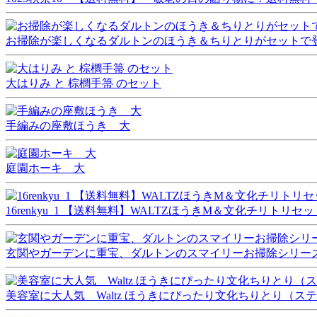
お掃除が楽しくなるダルトンのほうき＆ちりとりがセットで登場。【 
大はりみ と 棕櫚手箒 のセット
手編みの座敷ほうき 大
庭園ホーキ 大
16renkyu_1 【送料無料】WALTZほうきM＆文化チリトリセッ
玄関やガーデンに重宝、ダルトンのスマイリーお掃除シリーズ
美容室に大人気 Waltz ほうきにぴったり文化ちりとり（ス