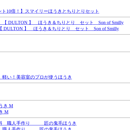
イント10倍！】スマイリーほうきとちりとりセット
ON 】 ほうき＆ちりとり セット Son of Smilly
 M 軽い！美容室のプロが使うほうき
き M
無料 職人手作り 匠の鬼毛ほうき