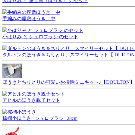
大はりみ と 重宝箒（ほうき） のセット
手編みの座敷ほうき 中
小はりみ と シュロブラシ のセット
ダルトンのほうき＆ちりとり、スマイリーセット【 DULTON 】 Smil
ほうきとちりとりの可愛いお掃除ミニキット♪【DOULTON】ダルトンSo
アヒルのほうき親子セット
棕櫚小ほうき "シュロブラシ" 28cm