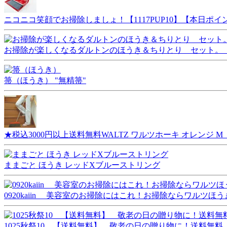
ニコニコ笑顔でお掃除しましょ！【1117PUP10】【本日ポ
お掃除が楽しくなるダルトンのほうき＆ちりとり セット。【 DULT
箒（ほうき） "無精箒"
★税込3000円以上送料無料WALTZ ワルツホーキ オレンジ
ままごと ほうき レッドXブルーストリング
0920kaiin 美容室のお掃除にはこれ！お掃除ならワルツほう
1025秋祭10 【送料無料】 敬老の日の贈り物に！送料