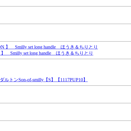
ly set long handle ほうき＆ちりとり
n-of-smilly【S】【1117PUP10】