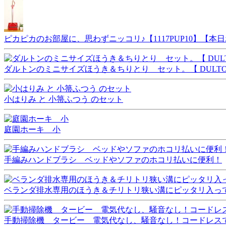
ピカピカのお部屋に、思わずニッコリ♪【1117PUP10】【
ダルトンのミニサイズほうき＆ちりとり セット。【 DULTON 
小はりみ と 小箒ふつう のセット
庭園ホーキ 小
手編みハンドブラシ ベッドやソファのホコリ払いに便利！
ベランダ排水専用のほうき＆チリトリ狭い溝にピッタリ入って
手動掃除機 タービー 電気代なし、騒音なし！コードレ