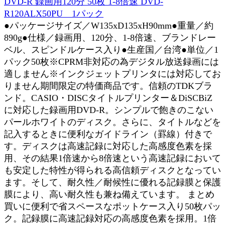
DVD-R 録画用120分 50枚 1-8倍速 DVD-
R120ALX50PU 1パック
●パッケージサイズ／W135xD135xH90mm●重量／約
890g●仕様／録画用、120分、1-8倍速、ブランドレー
ベル、スピンドルケース入り●生産国／台湾●単位／1
パック50枚※CPRM非対応の為デジタル放送録画には
適しません※インクジェットプリンタには対応してお
りません期間限定の特価商品です。信頼のTDKブラ
ンド。CASIO・DISCタイトルプリンター＆DiSCBiZ
に対応した録画用DVD-R。シンプルで飽きのこない
パールホワイトのディスク。さらに、タイトルなどを
記入するときに便利なガイドライン（罫線）付きで
す。ディスクは高速記録に対応した高感度色素を採
用、その結果1倍速から8倍速という高速記録において
も安定した特性が得られる高信頼ディスクとなってい
ます。そして、耐久性／耐候性に優れる記録膜と保護
膜により、高い耐久性も兼ね備えています。 まとめ
買いに便利で省スペースなポットケース入り50枚パッ
ク。記録膜に高速記録対応の高感度色素を採用。1倍