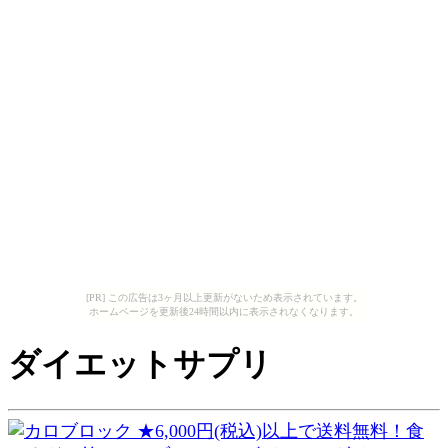
[PR] この広告は3ヶ月以上更新がないため表示されています。
ホームページを更新後24時間以内に表示されなくなります。
ダイエットサプリ