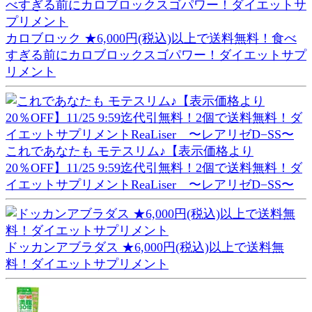
カロブロック ★6,000円(税込)以上で送料無料！食べ
すぎる前にカロブロックスゴパワー！ダイエットサプ
リメント
これであなたも モテスリム♪【表示価格より
20％OFF】11/25 9:59迄代引無料！2個で送料無料！ダ
イエットサプリメントReaLiser 〜レアリゼD−SS〜
ドッカンアブラダス ★6,000円(税込)以上で送料無
料！ダイエットサプリメント