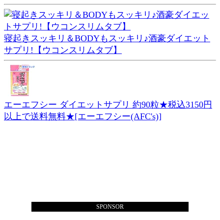
寝起きスッキリ＆BODYもスッキリ♪酒豪ダイエット
サプリ!【ウコンスリムタブ】
エーエフシー ダイエットサプリ 約90粒★税込3150円
以上で送料無料★[エーエフシー(AFC's)]
SPONSOR