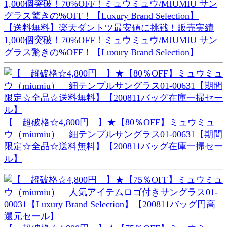
【送料無料】楽天ダントツ最安値に挑戦！販売実績
1,000個突破！70%OFF！ミュウミュウ/MIUMIU サン
グラス驚きの%OFF！【Luxury Brand Selection】
【 超破格☆4,800円 】★【80％OFF】ミュウミュ
ウ（miumiu） 細テンプルサングラス01-00631【期間
限定☆全品☆送料無料】【200811バッグ在庫一掃セー
ル】