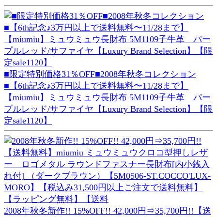
■限定特別価格31％OFF■2008年秋冬コレクション
■【6th記念♪3万円以上で送料無料〜11/28まで】
【miumiu】ミュウミュウ長財布 5M1109子牛革 パー
プルレッド/サファイヤ【Luxury Brand Selection】【限
定sale1120】
2008年秋冬新作!! 15%OFF!! 42,000円⇒35,700円!!【送