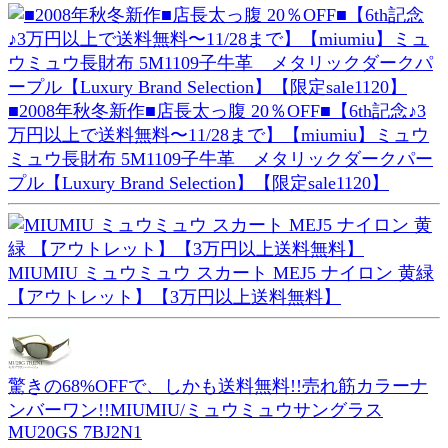
■2008年秋冬新作■店長太っ腹 20％OFF■【6th記念♪3
万円以上で送料無料〜11/28まで】【miumiu】ミュウ
ミュウ長財布 5M1109子牛革 メタリックダークパー
プル【Luxury Brand Selection】【限定sale1120】
MIUMIU ミュウミュウ スカート MEJ5 ナイロン 黄緑
【アウトレット】【3万円以上送料無料】
驚きの68%OFFで、しかも送料無料!!売れ筋カラーナ
ンバーワン!!MIUMIU/ミュウミュウサングラス
MU20GS 7BJ2N1