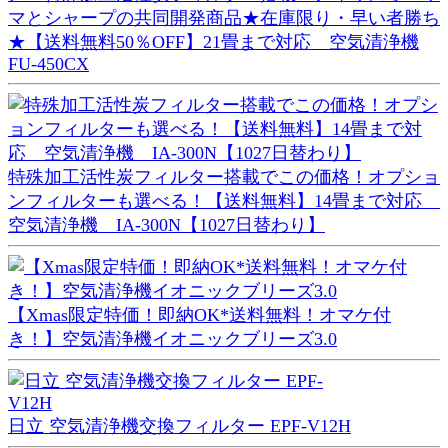
マとシャープの共同開発商品★在庫限り・早い者勝ち
★【送料無料50％OFF】21畳まで対応 空気清浄機
FU-450CX
特殊加工活性炭フィルター搭載でこの価格！オプショ
ンフィルターも選べる！【送料無料】14畳まで対応
空気清浄機 IA-300N【1027日替わり】
【Xmas限定特価！即納OK*送料無料！オマケ付
き！】空気清浄機イオニックブリーズ3.0
日立 空気清浄機交換フィルター EPF-V12H