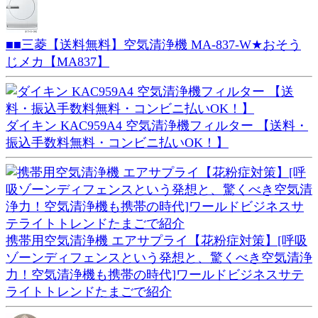
■■三菱【送料無料】空気清浄機 MA-837-W★おそう
じメカ【MA837】
ダイキン KAC959A4 空気清浄機フィルター 【送料・
振込手数料無料・コンビニ払いOK！】
携帯用空気清浄機 エアサプライ【花粉症対策】[呼吸
ゾーンディフェンスという発想と、驚くべき空気清浄
力！空気清浄機も携帯の時代]ワールドビジネスサテ
ライトトレンドたまごで紹介