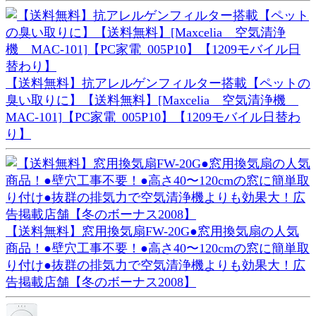
【送料無料】抗アレルゲンフィルター搭載【ペットの
臭い取りに】【送料無料】[Maxcelia 空気清浄機
MAC-101]【PC家電_005P10】【1209モバイル日替わ
り】
【送料無料】窓用換気扇FW-20G●窓用換気扇の人気
商品！●壁穴工事不要！●高さ40〜120cmの窓に簡単取
り付け●抜群の排気力で空気清浄機よりも効果大！広
告掲載店舗【冬のボーナス2008】