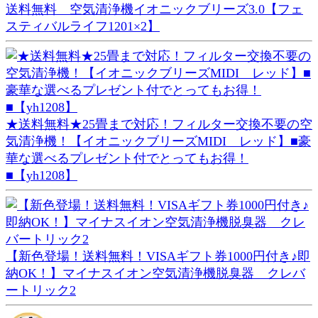
送料無料 空気清浄機イオニックブリーズ3.0【フェ
スティバルライフ1201×2】
★送料無料★25畳まで対応！フィルター交換不要の空
気清浄機！【イオニックブリーズMIDI レッド】■豪
華な選べるプレゼント付でとってもお得！
■【yh1208】
【新色登場！送料無料！VISAギフト券1000円付き♪即
納OK！】マイナスイオン空気清浄機脱臭器 クレバ
ートリック2