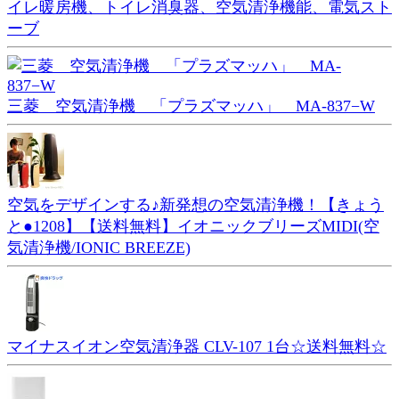
イレ暖房機、トイレ消臭器、空気清浄機能、電気スト
ーブ
三菱 空気清浄機 「プラズマッハ」 MA-837−W
空気をデザインする♪新発想の空気清浄機！【きょう
と●1208】【送料無料】イオニックブリーズMIDI(空
気清浄機/IONIC BREEZE)
マイナスイオン空気清浄器 CLV-107 1台☆送料無料☆