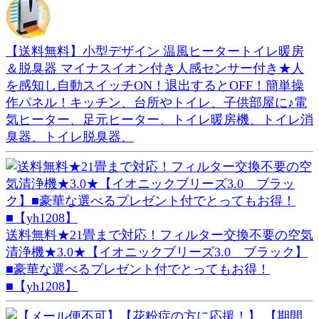
【送料無料】小型デザイン 温風ヒータートイレ暖房
＆脱臭器 マイナスイオン付き人感センサー付き★人
を感知し自動スイッチON！退出するとOFF！簡単操
作パネル！キッチン、台所やトイレ、子供部屋に♪電
気ヒーター、足元ヒーター、トイレ暖房機、トイレ消
臭器、トイレ脱臭器、
送料無料★21畳まで対応！フィルター交換不要の空気
清浄機★3.0★【イオニックブリーズ3.0 ブラック】
■豪華な選べるプレゼント付でとってもお得！
■【yh1208】