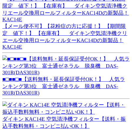
【メール便不可】【花粉症の方に応援！】 【期間限
定 値下！】 【在庫有】 ダイキン空気清浄機クリ
エール交換用ロールフィルターKAC14Dの新製品！
KAC14E
■□■■□■【送料無料・延長保証受付OK！】 人気ラ
ンキング第3位 富士通ゼネラル 脱臭機 DAS-
301R(DAS301R)
ダイキン KAC14E 空気清浄機フィルター【送料・振
込手数料無料・コンビニ払いOK！】