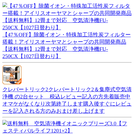
【47％OFF】除菌イオン・特殊加工活性炭フィルター
搭載！アイリスオーヤマとシャープの共同開発商品
【送料無料】12畳まで対応 空気清浄機FU-
250CX【1027日替わり】
クレバートリック2クレバートリック2＆集塵式空気清
浄機 の2台セット 税込レビュー記入の方先着販売中
オマケがなくなり次第終了します購入後すぐにレビュ
ーを記入される方のみおまけ差し上げます