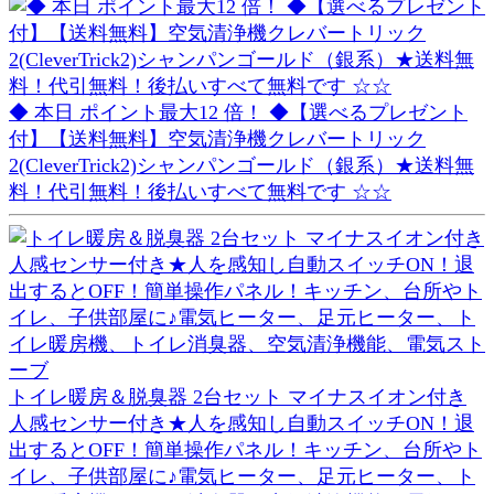
◆ 本日 ポイント最大12 倍！ ◆【選べるプレゼント
付】【送料無料】空気清浄機クレバートリック
2(CleverTrick2)シャンパンゴールド（銀系）★送料無
料！代引無料！後払いすべて無料です ☆☆
トイレ暖房＆脱臭器 2台セット マイナスイオン付き
人感センサー付き★人を感知し自動スイッチON！退
出するとOFF！簡単操作パネル！キッチン、台所やト
イレ、子供部屋に♪電気ヒーター、足元ヒーター、ト