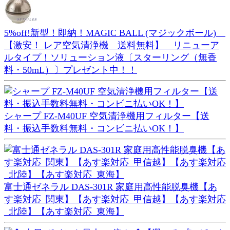
5%off!新型！即納！MAGIC BALL (マジックボール)
【激安！ レア空気清浄機 送料無料】 リニューア
ルタイプ！ソリューション液〔スターリング（無香
料・50mL）〕プレゼント中！！
シャープ FZ-M40UF 空気清浄機用フィルター【送
料・振込手数料無料・コンビニ払いOK！】
富士通ゼネラル DAS-301R 家庭用高性能脱臭機【あ
す楽対応_関東】【あす楽対応_甲信越】【あす楽対応
_北陸】【あす楽対応_東海】