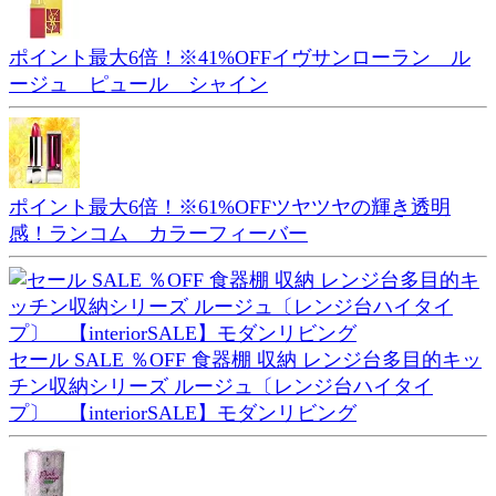
ポイント最大6倍！※41%OFFイヴサンローラン ル
ージュ ピュール シャイン
ポイント最大6倍！※61%OFFツヤツヤの輝き透明
感！ランコム カラーフィーバー
セール SALE ％OFF 食器棚 収納 レンジ台多目的キッ
チン収納シリーズ ルージュ〔レンジ台ハイタイ
プ〕 【interiorSALE】モダンリビング