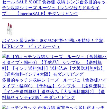
セール SALE ％OFF 食器棚 収納 レンジ台多目的キッ
チン収納シリーズ ルージュ〔レンジ台ミドルタイ
プ〕 【interiorSALE】モダンリビング
ポイント最大6倍！※81%OFF艶と潤いを持続！半額
以下レノマ ピュア ルージュ
多目的キッチン収納シリーズ ルージュ〔食器棚ハイ
タイプ・幅600〕【予約品】 シンプル 【送料無料】
【インテ送料無料】送料込み【大阪送料無料2】【送
料無料インテ●大阪】モダンリビング