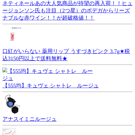
ネティネールあの大人気商品が待望の再入荷！！ヒュ
ージョンソン氏も注目（2つ星）のボデガからリーズ
ナブルな赤ワイン！！が超破格値！！
口紅がいらない 薬用リップ うすづきピンク 3.7g★税
込3150円以上で送料無料★
【555均】キュヴェ シャトレ ルージュ
アナスイミニルージュ