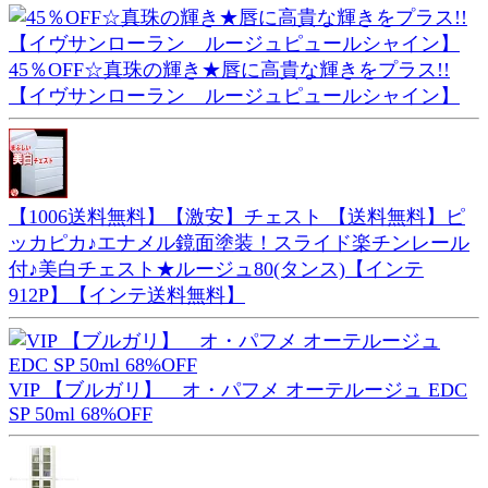
45％OFF☆真珠の輝き★唇に高貴な輝きをプラス!!
【イヴサンローラン ルージュピュールシャイン】
【1006送料無料】【激安】チェスト 【送料無料】ピ
ッカピカ♪エナメル鏡面塗装！スライド楽チンレール
付♪美白チェスト★ルージュ80(タンス)【インテ
912P】【インテ送料無料】
VIP 【ブルガリ】 オ・パフメ オーテルージュ EDC
SP 50ml 68%OFF