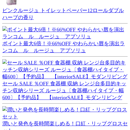
ピンクルージュ トイレットペーパー12ロールダブル
ハーブの香り
ポイント最大6倍！※66%OFF やわらかい唇を演出ラ
ンコム ル ルージュ アプソリュ
セール SALE ％OFF 食器棚 収納 レンジ台多目的キッ
チン収納シリーズ ルージュ〔食器棚ハイタイプ・幅
600〕【予約品】 【interiorSALE】モダンリビング
潤いと発色を長時間楽しめる！口紅・リップグロスセ